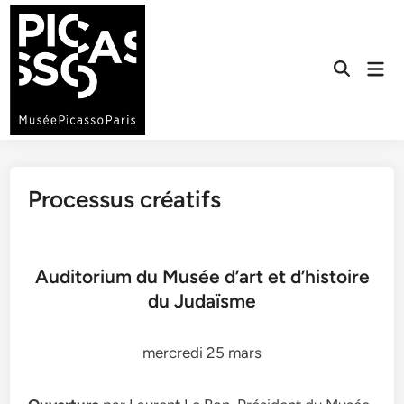
primebahis instagram
Skip
amgbahis
amgbahis fiber optik
amgbahis i
to
content
Mai
Open
Men
Search
Processus créatifs
Auditorium du Musée d’art et d’histoire
du Judaïsme
mercredi 25 mars